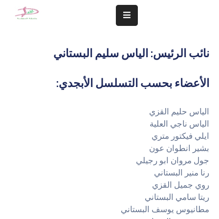
المزيد
نائب الرئيس: الياس سليم البستاني
سلامة
مجتمعنا
:الأعضاء بحسب التسلسل الأبجدي
تهمنا
الياس حليم القزي
النشاطات
الياس ناجي العلية
ايلي فيكتور متري
الشؤون
بشير انطوان عون
المالية
جول مروان ابو رجيلي
و
رنا منير البستاني
الإدارية
روي جميل القزي
ريتا سامي البستاني
التعاميم
مطانيوس يوسف البستاني