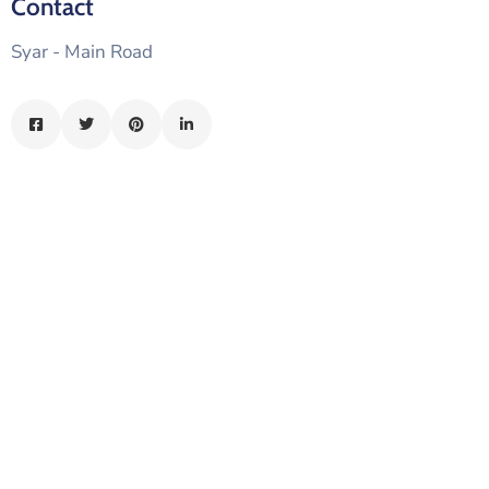
Contact
الدليل
Syar - Main Road
بلديتي
الدبية
في
سطور