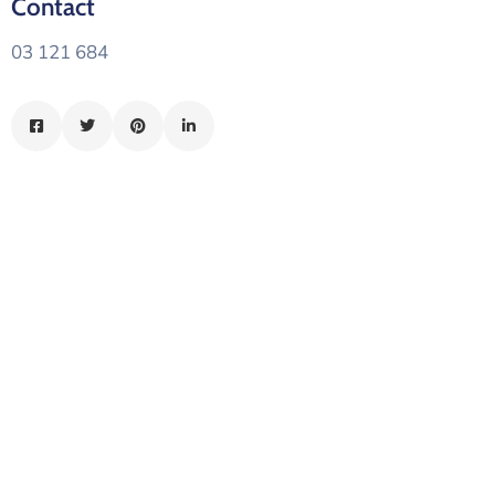
Contact
الدليل
03 121 684
بلديتي
الدبية
في
سطور