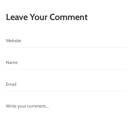
الدليل
Leave Your Comment
بلديتي
الدبية
في
سطور