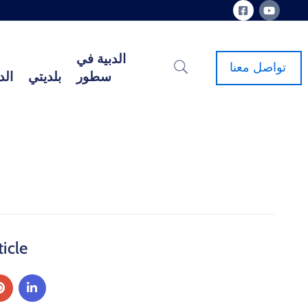
الدبية في
تواصل معنا
سطور
بلديتي
الد
icle