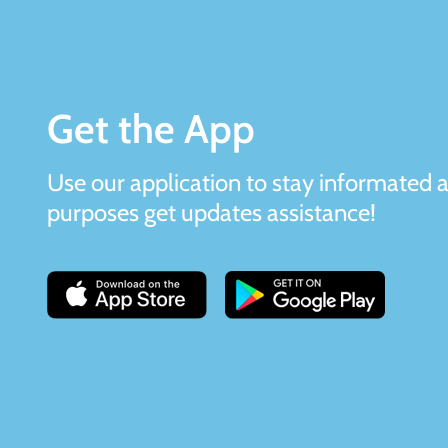
Get the App
Use our application to stay informated
purposes get updates assistance!