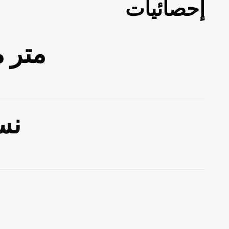
إحصائيات
M متر 
 ن