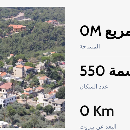
مربع
0
المساحة
سمة
550
عدد السكان
0
 Km
البعد عن بيروت