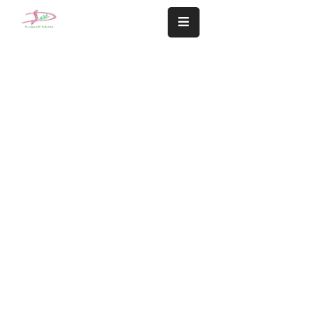
المزيد
سلامة
مجتمعنا
تهمنا
النشاطات
الشؤون
المالية
و
الإدارية
التعاميم