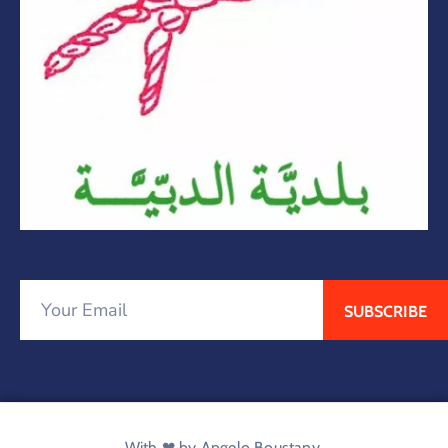
With ❤ by Angelo Boustany.