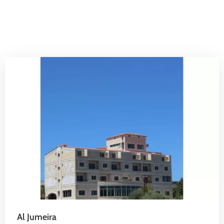
الدليل
بلديتي
الدبية
في
سطور
Al Jumeira