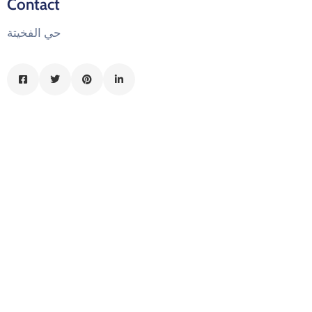
Contact
الدليل
حي الفخيتة
بلديتي
الدبية
في
سطور