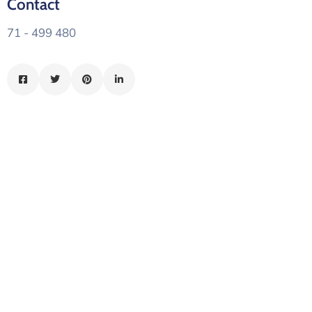
Contact
الدليل
71 - 499 480
بلديتي
الدبية
في
سطور