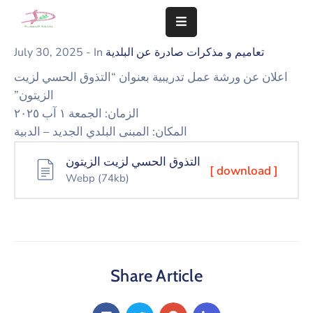
تعاميم و مذكرات صادرة عن البلدية
- In
July 30, 2025
المزيد
اعلان عن ورشة عمل تدريبية بعنوان “التذوق الحسي لزيت
سلامة
الزيتون”
مجتمعنا
الزمان: الجمعة ١ آب ٢٠٢٥
تهمنا
المكان: المبنى البلدي الجديد – الدبية
التذوق الحسي لزيت الزيتون
النشاطات
[ download ]
Webp
(74kb)
الشؤون
المالية
و
الإدارية
Share Article
التعاميم