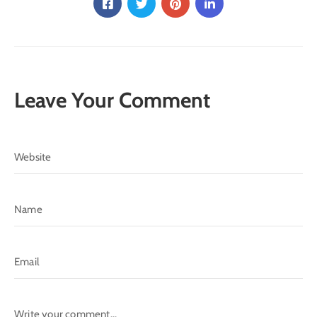
الدليل
بلديتي
الدبية
في
Leave Your Comment
سطور