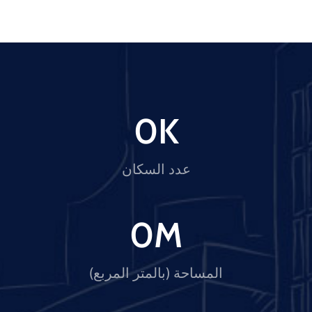
0
K
عدد السكان
0
M
المساحة (بالمتر المربع)