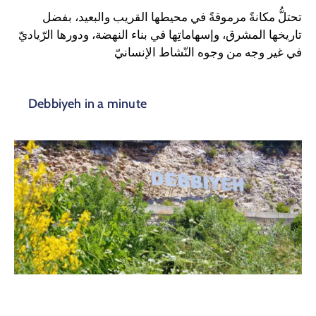
الدليل
تحتلُّ مكانةً مرموقةً في محيطها القريب والبعيد، بفضل
تاريخها المشرق، وإسهاماتِها في بناء النهضة، ودورها الرّياديّ
بلديتي
في غير وجه من وجوه النّشاط الإنسانيّ
الدبية
في
Debbiyeh in a minute
سطور