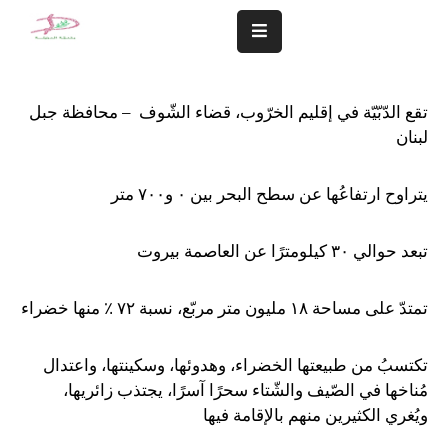
المزيد
تقع الدّبّيّة في إقليم الخرّوب، قضاء الشّوف – محافظة جبل
سلامة
لبنان
مجتمعنا
تهمنا
يتراوح ارتفاعُها عن سطح البحر بين ٠ و٧٠٠ متر
النشاطات
تبعد حوالي ٣٠ كيلومترًا عن العاصمة بيروت
الشؤون
المالية
تمتدّ على مساحة ١٨ مليون متر مربّع، نسبة ٧٢ ٪ منها خضراء
و
الإدارية
تكتسبُ من طبيعتها الخضراء، وهدوئها، وسكينتها، واعتدال
مُناخها في الصّيف والشّتاء سحرًا آسرًا، يجتذب زائريها،
التعاميم
ويُغري الكثيرين منهم بالإقامة فيها