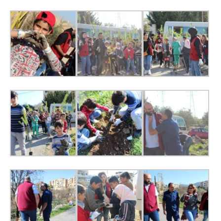
الدليل
بلديتي
الدبية
في
سطور