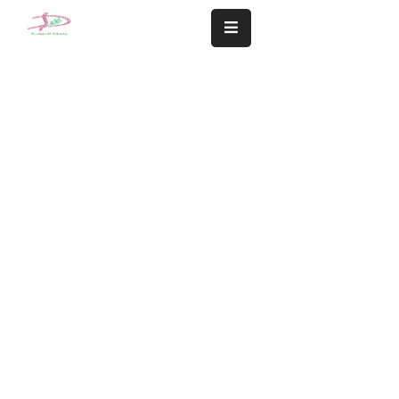
المزيد
سلامة
مجتمعنا
تهمنا
النشاطات
الشؤون
المالية
و
الإدارية
التعاميم