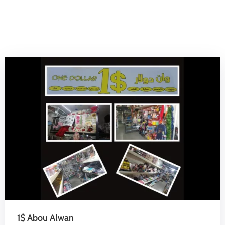
الدليل
بلديتي
الدبية
في
سطور
1$ Abou Alwan