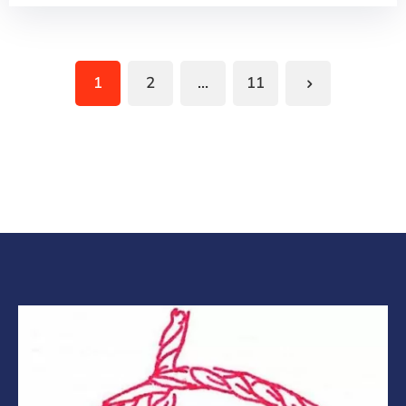
1
2
…
11
Next