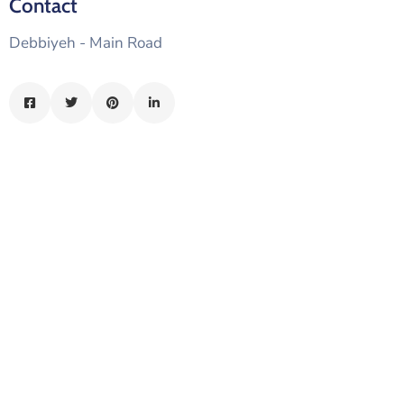
Contact
الدليل
Debbiyeh - Main Road
بلديتي
الدبية
في
سطور