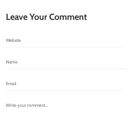
الدليل
Leave Your Comment
بلديتي
الدبية
في
سطور